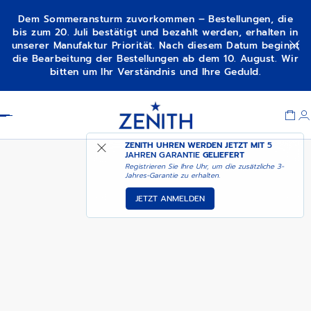
Dem Sommeransturm zuvorkommen – Bestellungen, die
bis zum 20. Juli bestätigt und bezahlt werden, erhalten in
unserer Manufaktur Priorität. Nach diesem Datum beginnt
DEFY SKYLINE - NEBULA PINK
die Bearbeitung der Bestellungen ab dem 10. August. Wir
bitten um Ihr Verständnis und Ihre Geduld.
Item
1
Header
of
1
ZENITH UHREN WERDEN JETZT MIT
5
JAHREN GARANTIE
GELIEFERT
Registrieren Sie Ihre Uhr, um die zusätzliche 3-
Jahres-Garantie zu erhalten.
JETZT ANMELDEN