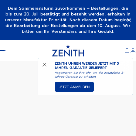
Dem Sommeransturm zuvorkommen – Bestellungen, die
bis zum 20. Juli bestätigt und bezahlt werden, erhalten in
unserer Manufaktur Priorität. Nach diesem Datum beginnt
DEMNÄCHST –
CHRONOMASTER SPORT –
die Bearbeitung der Bestellungen ab dem 10. August. Wir
BENACHRICHTIGEN SIE
MIDNIGHT SAPPHIRE
bitten um Ihr Verständnis und Ihre Geduld.
MICH
Item
1
Header
of
1
ZENITH UHREN WERDEN JETZT MIT
5
JAHREN GARANTIE
GELIEFERT
Registrieren Sie Ihre Uhr, um die zusätzliche 3-
Jahres-Garantie zu erhalten.
JETZT ANMELDEN