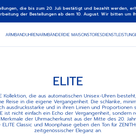
gen, die bis zum 20. Juli bestätigt und bezahlt werden, erha
beitung der Bestellungen ab dem 10. August. Wir bitten um Ih
ARMBANDUHREN
ARMBÄNDER
DIE MAISON
STORES
DIENSTLEISTUNG
ELITE
E Kollektion, die aus automatischen Unisex-Uhren besteht
ne Reise in die eigene Vergangenheit. Die schlanke, minim
sch ausdrucksstarke und in ihren Linien und Proportionen
TE ist nicht einfach ein Echo der Vergangenheit, sondern 
 Merkmale der Uhrmacherkunst aus der Mitte des 20. Jahr
e ELITE Classic und Moonphase geben den Ton für ZENITHs
zeitgenössischer Eleganz an.