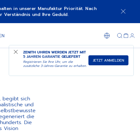
lten in unserer Manufaktur Priorität. Nach
r Verständnis und Ihre Geduld.
EN
ZENITH UHREN WERDEN JETZT MIT
5 JAHREN GARANTIE
GELIEFERT
JETZT ANMELDEN
Registrieren Sie Ihre Uhr, um die
zusätzliche 3-Jahres-Garantie zu erhalten.
, begibt sich
alistische und
 selbstbewusste
regeneriert die
hunderts. Die
 Vision