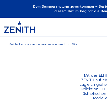
Dem Sommeransturm zuvorkommen – Bestellun
diesem Datum beginnt die Bear
Item
1
Header
of
1
Entdecken sie das universum von zenith
Elite
Mit der ELIT
ZENITH auf ei
zugleich grafi
Kollektion ELI
ästhetischen
Modell