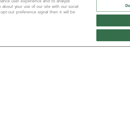
nhance user experience and to analyze
Do
 about your use of our site with our social
 opt-out preference signal then it will be
BRAUCHEN SIE HILFE?
Kontaktieren Sie uns per
E-Mail-Adresse
Sehen Sie unsere
FAQ