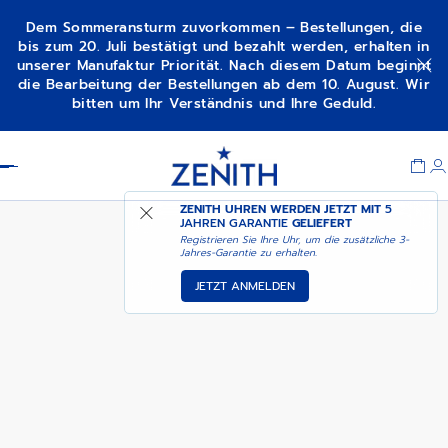
Dem Sommeransturm zuvorkommen – Bestellungen, die
bis zum 20. Juli bestätigt und bezahlt werden, erhalten in
unserer Manufaktur Priorität. Nach diesem Datum beginnt
DEMNÄCHST –
die Bearbeitung der Bestellungen ab dem 10. August. Wir
CHRONOMASTER SPORT
BENACHRICHTIGEN SIE
bitten um Ihr Verständnis und Ihre Geduld.
MICH
Item
1
Header
of
1
ZENITH UHREN WERDEN JETZT MIT
5
JAHREN GARANTIE
GELIEFERT
Registrieren Sie Ihre Uhr, um die zusätzliche 3-
Jahres-Garantie zu erhalten.
JETZT ANMELDEN