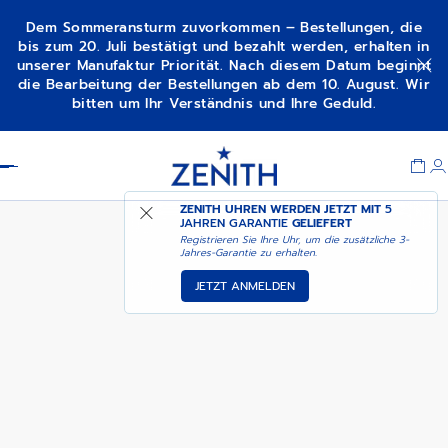
Dem Sommeransturm zuvorkommen – Bestellungen, die
bis zum 20. Juli bestätigt und bezahlt werden, erhalten in
unserer Manufaktur Priorität. Nach diesem Datum beginnt
DEMNÄCHST –
die Bearbeitung der Bestellungen ab dem 10. August. Wir
CHRONOMASTER SPORT
BENACHRICHTIGEN SIE
bitten um Ihr Verständnis und Ihre Geduld.
MICH
Item
1
Header
of
1
ZENITH UHREN WERDEN JETZT MIT
5
JAHREN GARANTIE
GELIEFERT
Registrieren Sie Ihre Uhr, um die zusätzliche 3-
Jahres-Garantie zu erhalten.
JETZT ANMELDEN