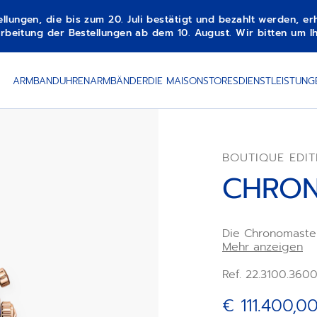
gen, die bis zum 20. Juli bestätigt und bezahlt werden, erha
beitung der Bestellungen ab dem 10. August. Wir bitten um Ih
VERFÜGBARKEITSBE
ARMBANDUHREN
ARMBÄNDER
DIE MAISON
STORES
DIENSTLEISTUNG
BOUTIQUE EDIT
CHRON
Die Chronomaste
und Armband aus
Mehr anzeigen
Baguetteschliff,
blauen Saphiren, 
Ref. 22.3100.36
Zifferblatt mit ap
Meteorit geferti
€ 111.400,0
Hochfrequenz-Ch