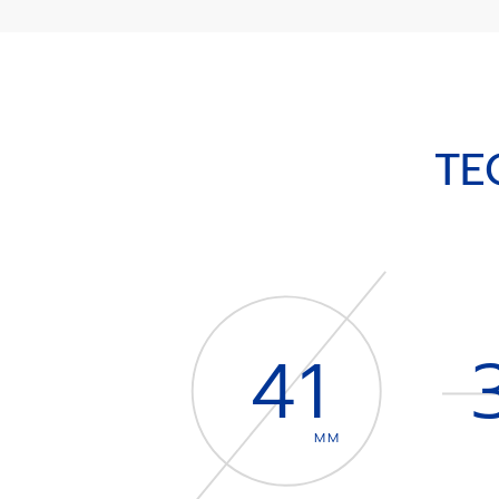
TE
41
MM