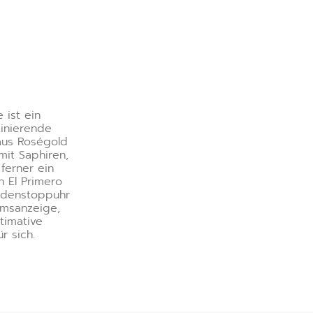
 ist ein
zinierende
aus Roségold
mit Saphiren,
ferner ein
n El Primero
ndenstoppuhr
umsanzeige,
timative
r sich.