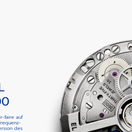
L
00
-faire auf
frequenz-
rsion des