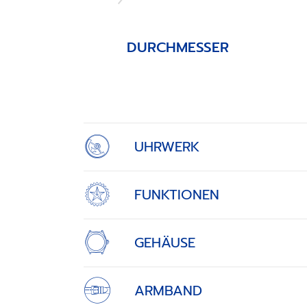
DURCHMESSER
Item
1
of
4
UHRWERK
FUNKTIONEN
GEHÄUSE
ARMBAND