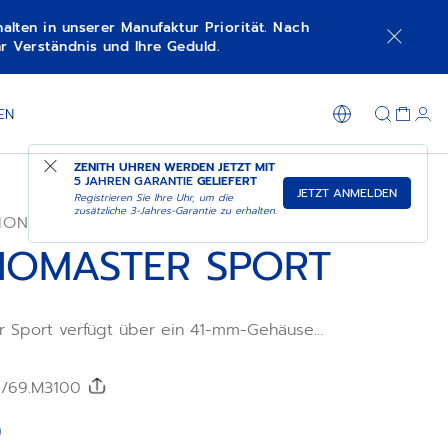
lten in unserer Manufaktur Priorität. Nach
r Verständnis und Ihre Geduld.
NACHRICHTIGUNG
IN DER BOUTIQUE EINKAUFEN
EN
ZENITH UHREN WERDEN JETZT MIT
5 JAHREN GARANTIE
GELIEFERT
JETZT ANMELDEN
Registrieren Sie Ihre Uhr, um die
zusätzliche 3-Jahres-Garantie zu erhalten.
ION
OMASTER SPORT
r Sport verfügt über ein 41-mm-Gehäuse
 Roségold mit weißen Diamanten im
 schwarzen und grauen Spinellen sowie
die alle Blicke auf sich ziehen. Das goldene
00/69.M3100
plizierten, dreifarbigen Zählern ist aus
gt. Angetrieben von dem automatischen
0
ronographenwerk El Primero 3600 mit