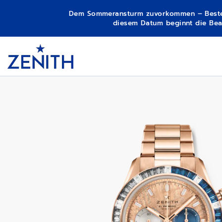
Dem Sommeransturm zuvorkommen – Bestellun
diesem Datum beginnt die Bear
Item
1
CHRONOMASTER SPORT
Header
of
1