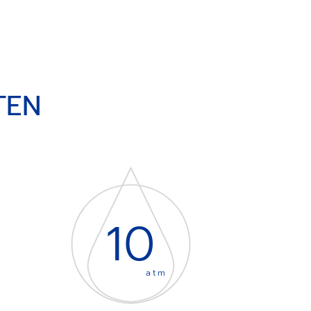
TEN
10
atm