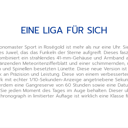
EINE LIGA FÜR SICH
onomaster Sport in Roségold ist mehr als nur eine Uhr. Sie
s Juwel, das das Funkeln der Sterne aufgreift. Dieses fas
ombiniert ein strahlendes 41-mm-Gehäuse und Armband 
änzenden Meteoritenzifferblatt und einer schimmernden, 
 und Spinellen besetzten Lünette. Diese neue Version ist 
 an Präzision und Leistung. Diese von einem verbesserte
k mit echter 1/10-Sekunden-Anzeige angetriebene Seku
erdem eine Gangreserve von 60 Stunden sowie eine Dat
 Sie jeden Moment des Tages im Auge behalten. Dieser ul
hronograph in limitierter Auflage ist wirklich eine Klasse fü