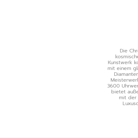
Die Chr
kosmische
Kunstwerk k
mit einem gl
Diamanten
Meisterwerk
3600 Uhrwer
bietet auß
mit der
Luxusc