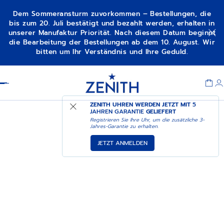
Dem Sommeransturm zuvorkommen – Bestellungen, die
bis zum 20. Juli bestätigt und bezahlt werden, erhalten in
unserer Manufaktur Priorität. Nach diesem Datum beginnt
die Bearbeitung der Bestellungen ab dem 10. August. Wir
bitten um Ihr Verständnis und Ihre Geduld.
Item
1
Header
of
1
ZENITH UHREN WERDEN JETZT MIT
5
JAHREN GARANTIE
GELIEFERT
Registrieren Sie Ihre Uhr, um die zusätzliche 3-
Jahres-Garantie zu erhalten.
JETZT ANMELDEN