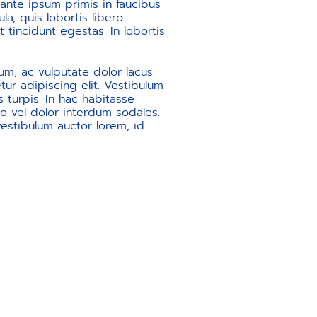
 ante ipsum primis in faucibus
la, quis lobortis libero
t tincidunt egestas. In lobortis
um, ac vulputate dolor lacus
ur adipiscing elit. Vestibulum
s turpis. In hac habitasse
o vel dolor interdum sodales.
vestibulum auctor lorem, id