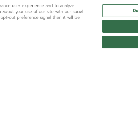
nhance user experience and to analyze
Do
 about your use of our site with our social
 opt-out preference signal then it will be
¿NECESITA AYUDA?
Llámenos al:
'+800 36 00 00 36
Contáctenos por
Correo electrónico