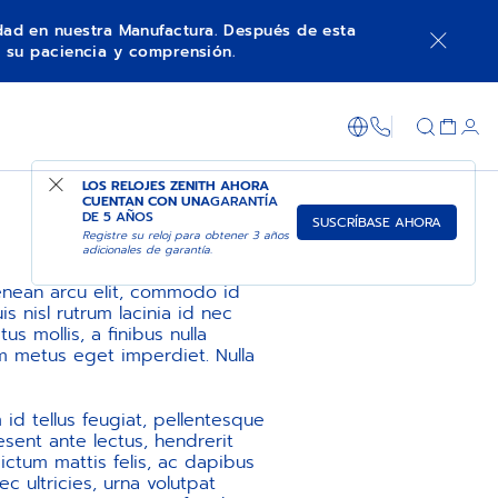
idad en nuestra Manufactura. Después de esta
 su paciencia y comprensión.
+800 36 00 0
LOS RELOJES ZENITH AHORA
CUENTAN CON UNA
GARANTÍA
DE 5 AÑOS
SUSCRÍBASE AHORA
Registre su reloj para obtener 3 años
adicionales de garantía.
 Aenean arcu elit, commodo id
s nisl rutrum lacinia id nec
 mollis, a finibus nulla
m metus eget imperdiet. Nulla
 id tellus feugiat, pellentesque
aesent ante lectus, hendrerit
ictum mattis felis, ac dapibus
c ultricies, urna volutpat