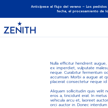
Anticípese al flujo del verano – Los pedido
fecha, el procesamiento de 
Item
1
Header
of
1
Nulla efficitur hendrerit augue
ex imperdiet, vulputate malesua
neque. Curabitur fermentum odi
accumsan. Morbi a augue at qua
placerat consectetur neque id i
Aliquam sollicitudin quis velit
eros a, tincidunt erat. In metus
vehicula arcu et, laoreet aucto
orci auctor in. Donec interdum 