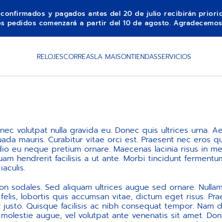
s confirmados y pagados antes del 20 de julio recibirán prior
los pedidos comenzará a partir del 10 de agosto. Agradecemos
RELOJES
CORREAS
LA MAISON
TIENDAS
SERVICIOS
, nec volutpat nulla gravida eu. Donec quis ultrices urna.
da mauris. Curabitur vitae orci est. Praesent nec eros qui
o eu neque pretium ornare. Maecenas lacinia risus in metus
m hendrerit facilisis a ut ante. Morbi tincidunt fermentu
aculis.
 non sodales. Sed aliquam ultrices augue sed ornare. Nullam
 felis, lobortis quis accumsan vitae, dictum eget risus. Pr
r justo. Quisque facilisis ac nibh consequat tempor. Nam d
molestie augue, vel volutpat ante venenatis sit amet. Done