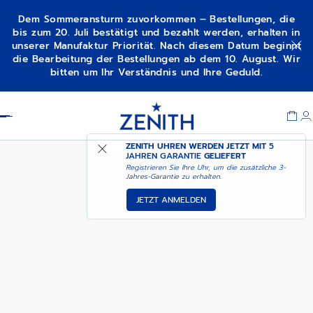
Dem Sommeransturm zuvorkommen – Bestellungen, die
bis zum 20. Juli bestätigt und bezahlt werden, erhalten in
unserer Manufaktur Priorität. Nach diesem Datum beginnt
DEFY SKYLINE - OBSIDIAN NIGHT
die Bearbeitung der Bestellungen ab dem 10. August. Wir
bitten um Ihr Verständnis und Ihre Geduld.
Item
1
Header
of
1
ZENITH UHREN WERDEN JETZT MIT
5
JAHREN GARANTIE
GELIEFERT
Registrieren Sie Ihre Uhr, um die zusätzliche 3-
Jahres-Garantie zu erhalten.
JETZT ANMELDEN