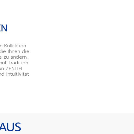
EN
n Kollektion
die Ihnen die
e zu ändern.
nt Tradition
von ZENITH
 Intuitivität
 AUS