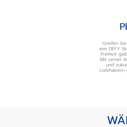
P
Greifen Sie
von DEFY Sky
Freiheit ge
Mit seiner 
und zukun
Liebhabern g
WÄH