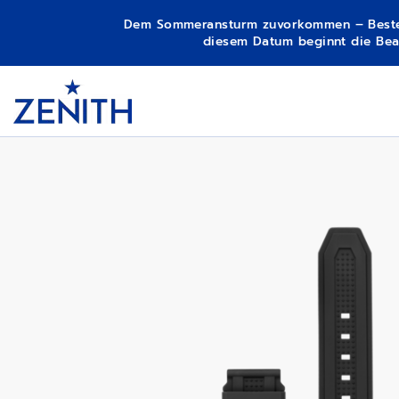
Dem Sommeransturm zuvorkommen – Bestellun
diesem Datum beginnt die Bear
Item
1
DEFY SKYLINE - OBSIDIAN NIGHT
Header
of
1