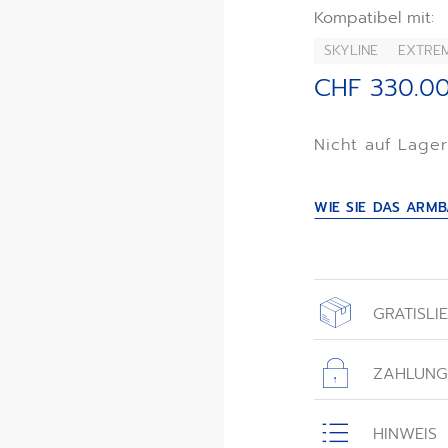
passt sich somit
Kompatibel mit:
SKYLINE
EXTREM
Dieses Armband i
Skyline und DEFY 
CHF 330.0
Nicht auf Lage
WIE SIE DAS AR
GRATISLI
Alle Bestellungen
einer Gratislief
ZAHLUNG
zurückgeschickt 
HINWEIS