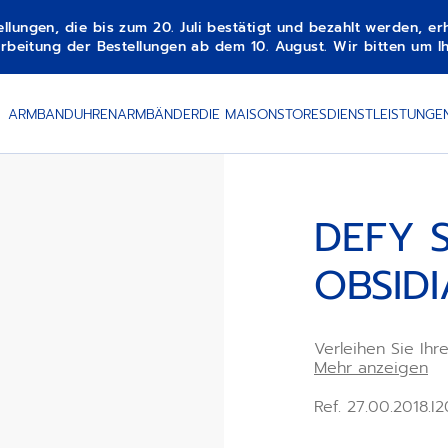
gen, die bis zum 20. Juli bestätigt und bezahlt werden, erha
beitung der Bestellungen ab dem 10. August. Wir bitten um Ih
ARMBANDUHREN
ARMBÄNDER
DIE MAISON
STORES
DIENSTLEISTUNGE
DEFY S
OBSID
Verleihen Sie Ih
Kautschukarmban
Mehr anzeigen
Erscheinungsbil
dank des Schnell
Ref. 27.00.2018.
austauschbare K
Sternmuster ist 