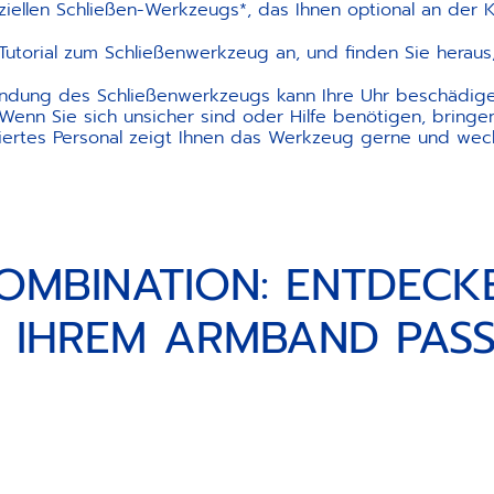
ellen Schließen-Werkzeugs*, das Ihnen optional an der 
Tutorial zum Schließenwerkzeug an, und finden Sie heraus, 
dung des Schließenwerkzeugs kann Ihre Uhr beschädige
Wenn Sie sich unsicher sind oder Hilfe benötigen, bringen
ziertes Personal zeigt Ihnen das Werkzeug gerne und wechs
OMBINATION: ENTDECKE
 IHREM ARMBAND PAS
Im Zweifelsfall zögern Sie nicht
Im Zweifelsfall zögern Sie nicht
CONCIERGE ANRUFEN
Im Zweifelsfall zögern Sie nicht
+800 36 00 00 36 (kostenlos)
CONCIERGE ANRUFEN