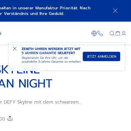
lten in unserer Manufaktur Priorität. Nach
r Verständnis und Ihre Geduld.
IN DER BOUTIQUE EINKAUFEN
+800 36 00 0
N
ZENITH UHREN WERDEN JETZT MIT
5 JAHREN GARANTIE
GELIEFERT
JETZT ANMELDEN
Registrieren Sie Ihre Uhr, um die
zusätzliche 3-Jahres-Garantie zu erhalten.
KYLINE -
IAN NIGHT
rer DEFY Skyline mit dem schwarzen
d Deep Space ein noch persönlicheres
d. Das bequeme, wasserabweisende und
wechselsystems der DEFY Skyline leicht
I200
autschukarmband Deep Space mit
in verschiedenen Größen erhältlich und