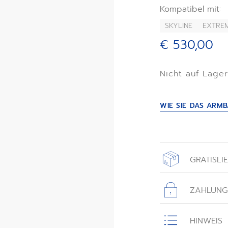
Kompatibel mit:
Raffinesse zu individ
langlebigen, austau
SKYLINE
EXTRE
€ 530,00
Nicht auf Lage
WIE SIE DAS AR
GRATISLI
Alle Bestellungen
einer Gratislief
ZAHLUNG
zurückgeschickt 
Alle auf dieser 
sicher.
HINWEIS