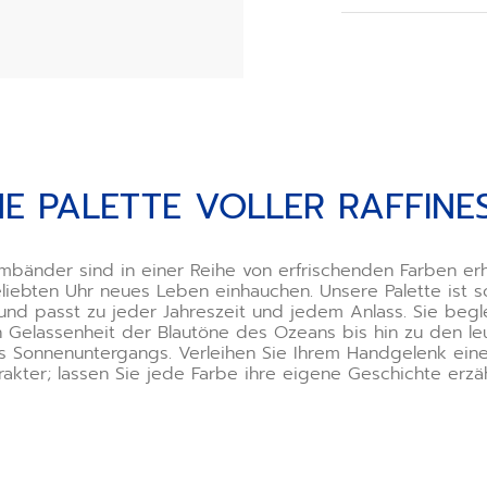
Bei der Bestellu
Ihre Schließe aus
Wenn Sie ein Arm
die Schließe selb
Verwendung des 
Ihnen optional a
Sehen Sie sich d
finden Sie heraus,
inesse
NE PALETTE VOLLER RAFFINE
*Die unsachgem
kann Ihre Uhr be
bänder sind in einer Reihe von erfrischenden Farben erhä
Haftung für solc
eliebten Uhr neues Leben einhauchen. Unsere Palette ist so
oder Hilfe benöti
und passt zu jeder Jahreszeit und jedem Anlass. Sie begle
Boutiquen. Unser 
n Gelassenheit der Blautöne des Ozeans bis hin zu den l
Werkzeug gerne u
s Sonnenuntergangs. Verleihen Sie Ihrem Handgelenk ein
rakter; lassen Sie jede Farbe ihre eigene Geschichte erzäh