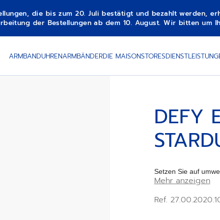
gen, die bis zum 20. Juli bestätigt und bezahlt werden, erha
beitung der Bestellungen ab dem 10. August. Wir bitten um Ih
LVER
ARMBANDUHREN
ARMBÄNDER
DIE MAISON
STORES
DIENSTLEISTUNG
DEFY 
STARDU
Setzen Sie auf umwe
Mehr anzeigen
EXTREME DIVER – S
recycelten Fischerne
Ref. 27.00.2020.
stilvolles Statement d
ausgelegte Accessoi
Zeitmesser an und er