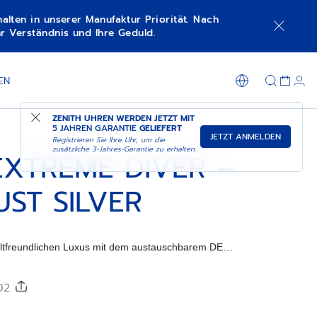
lten in unserer Manufaktur Priorität. Nach
r Verständnis und Ihre Geduld.
IN DER BOUTIQUE EINKAUFEN
EN
ZENITH UHREN WERDEN JETZT MIT
5 JAHREN GARANTIE
GELIEFERT
JETZT ANMELDEN
Registrieren Sie Ihre Uhr, um die
zusätzliche 3-Jahres-Garantie zu erhalten.
EXTREME DIVER –
ST SILVER
ltfreundlichen Luxus mit dem austauschbarem DEFY
TARDUST SILVER Armband aus Nylon, das aus
tzen hergestellt wird und ein nachhaltiges und
102
arstellt. Dieses auf Vielseitigkeit und Eleganz
re passt sich nahtlos an Ihre EXTREME DIVER
möglicht es Ihnen, Ihren Look mit bewusster