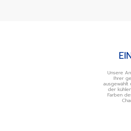
Eine Palette voller Raff
EI
Unsere Arm
Ihrer g
ausgewählt 
der kühle
Farben de
Cha