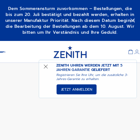
Dem Sommeransturm zuvorkommen – Bestellungen, die
bis zum 20. Juli bestätigt und bezahlt werden, erhalten in
unserer Manufaktur Priorität. Nach diesem Datum beginnt
CHRONOMASTER
VERFÜGBARKEITSBENACHRICHTIGUNG
die Bearbeitung der Bestellungen ab dem 10. August. Wir
REVIVAL SAFARI
bitten um Ihr Verständnis und Ihre Geduld.
Item
1
Header
of
1
ZENITH UHREN WERDEN JETZT MIT
5
JAHREN GARANTIE
GELIEFERT
Registrieren Sie Ihre Uhr, um die zusätzliche 3-
Jahres-Garantie zu erhalten.
JETZT ANMELDEN