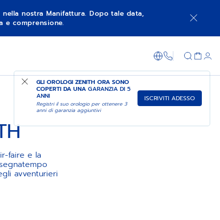
à nella nostra Manifattura. Dopo tale data,
nza e comprensione.
+800 36 00 0
GLI OROLOGI ZENITH ORA SONO
COPERTI DA UNA
GARANZIA DI 5
ANNI
ISCRIVITI ADESSO
Registri il suo orologio per ottenere 3
anni di garanzia aggiuntivi
TH
-faire e la
ci segnatempo
gli avventurieri