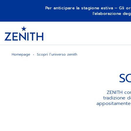
Per anticipare la stagione estiva – Gli or
l'elaborazione deg
Item
1
Header
of
1
Homepage
Scopri l’universo zenith
S
ZENITH com
tradizione d
appositamente p