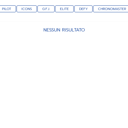
PILOT
ICONS
G.F.J.
ELITE
DEFY
CHRONOMASTER
NESSUN RISULTATO