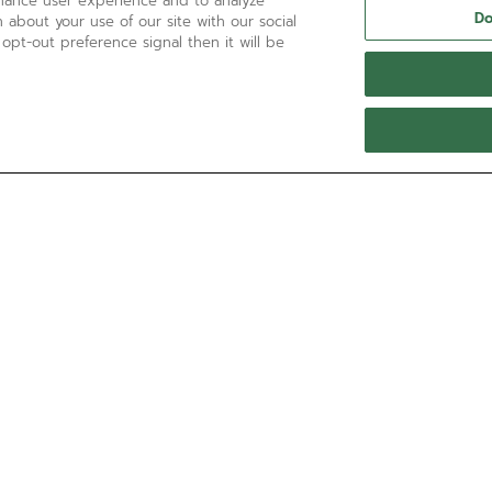
nhance user experience and to analyze
Do
 about your use of our site with our social
 opt-out preference signal then it will be
HAI BISOGNO DI AIUTO?
Chiamaci al numero:
'+800 36 00 00 36
Contattaci tramite
E-mail