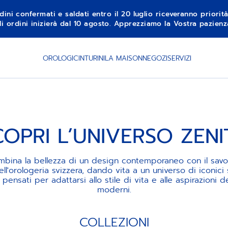
dini confermati e saldati entro il 20 luglio riceveranno priorit
li ordini inizierà dal 10 agosto. Apprezziamo la Vostra pazie
OROLOGI
CINTURINI
LA MAISON
NEGOZI
SERVIZI
COPRI L’UNIVERSO ZENI
bina la bellezza di un design contemporaneo con il savoir
ell'orologeria svizzera, dando vita a un universo di iconi
ensati per adattarsi allo stile di vita e alle aspirazioni de
moderni.
COLLEZIONI