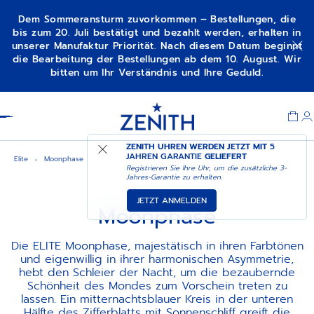
Dem Sommeransturm zuvorkommen – Bestellungen, die
bis zum 20. Juli bestätigt und bezahlt werden, erhalten in
unserer Manufaktur Priorität. Nach diesem Datum beginnt
die Bearbeitung der Bestellungen ab dem 10. August. Wir
bitten um Ihr Verständnis und Ihre Geduld.
Item
1
Header
of
1
ZENITH UHREN WERDEN JETZT MIT
5
JAHREN GARANTIE
GELIEFERT
Elite
Moonphase
Registrieren Sie Ihre Uhr, um die zusätzliche 3-
Jahres-Garantie zu erhalten.
JETZT ANMELDEN
Moonphase
Die ELITE Moonphase, majestätisch in ihren Farbtönen
und eigenwillig in ihrer harmonischen Asymmetrie,
hebt den Schleier der Nacht, um die bezaubernde
Schönheit des Mondes zum Vorschein treten zu
lassen. Ein mitternachtsblauer Kreis in der unteren
Hälfte des Zifferblatts mit Sonnenschliff greift die