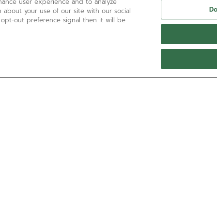
nhance user experience and to analyze
Do
 about your use of our site with our social
 opt-out preference signal then it will be
BRAUCHEN SIE HILFE?
Kontaktieren Sie uns per
E-Mail-Adresse
Sehen Sie unsere
FAQ