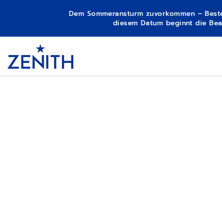
Dem Sommeransturm zuvorkommen – Bestellun
diesem Datum beginnt die Bear
Item
1
Header
of
1