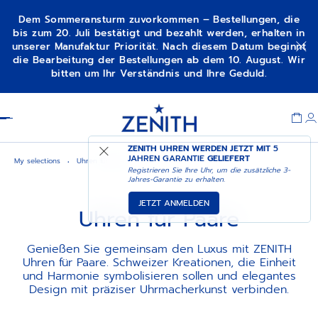
Dem Sommeransturm zuvorkommen – Bestellungen, die
bis zum 20. Juli bestätigt und bezahlt werden, erhalten in
unserer Manufaktur Priorität. Nach diesem Datum beginnt
die Bearbeitung der Bestellungen ab dem 10. August. Wir
bitten um Ihr Verständnis und Ihre Geduld.
Item
1
Header
of
1
ZENITH UHREN WERDEN JETZT MIT
5
JAHREN GARANTIE
GELIEFERT
My selections
Uhren für paare
Registrieren Sie Ihre Uhr, um die zusätzliche 3-
Jahres-Garantie zu erhalten.
JETZT ANMELDEN
Uhren für Paare
Genießen Sie gemeinsam den Luxus mit ZENITH
Uhren für Paare. Schweizer Kreationen, die Einheit
und Harmonie symbolisieren sollen und elegantes
Design mit präziser Uhrmacherkunst verbinden.