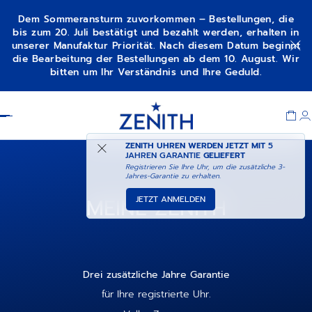
Dem Sommeransturm zuvorkommen – Bestellungen, die
bis zum 20. Juli bestätigt und bezahlt werden, erhalten in
unserer Manufaktur Priorität. Nach diesem Datum beginnt
die Bearbeitung der Bestellungen ab dem 10. August. Wir
bitten um Ihr Verständnis und Ihre Geduld.
Item
1
Header
of
1
ZENITH UHREN WERDEN JETZT MIT
5
JAHREN GARANTIE
GELIEFERT
Registrieren Sie Ihre Uhr, um die zusätzliche 3-
Jahres-Garantie zu erhalten.
MEINE ZENITH
JETZT ANMELDEN
Drei zusätzliche Jahre Garantie
für Ihre registrierte Uhr.