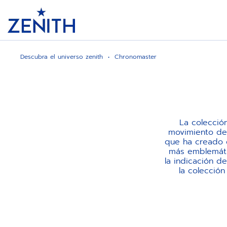
Header
Descubra el universo zenith
Chronomaster
La colecció
movimiento de 
que ha creado 
más emblemátic
la indicación d
la colecció