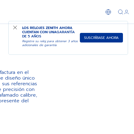
LOS RELOJES ZENITH AHORA
CUENTAN CON UNA
GARANTÍA
DE 5 AÑOS
SUSCRÍBASE AHORA
Registre su reloj para obtener 3 años
adicionales de garantía.
actura en el
de diseño único
sus referencias
e precisión con
afamado calibre,
presente del