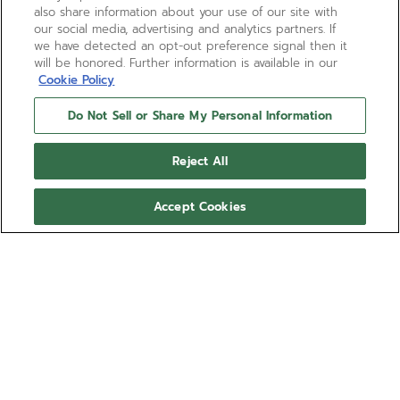
also share information about your use of our site with
our social media, advertising and analytics partners. If
we have detected an opt-out preference signal then it
will be honored. Further information is available in our
Cookie Policy
Do Not Sell or Share My Personal Information
CHRONOMASTER SPORT
Reject All
El CHRONOMASTER Sport combina elementos de
referencias precedentes de cronógrafos ZENITH,
Accept Cookies
como la esfera tricolor, los pulsadores tipo bomba y
el brazalete de acero con bisel de cerámica negro,
Mostrar más
todo ello en una moderna caja de 41 mm. Esta
versión presenta una esfera blanca que se combina
Ref. 03.3100.3600/69.M3100
con un brazalete de acero integrado. Está
equipado con el movimiento de cronógrafo
USD 12,300.00
automático El Primero 3600 con indicación de las
décimas de segundo.
CONCERTAR UNA CITA