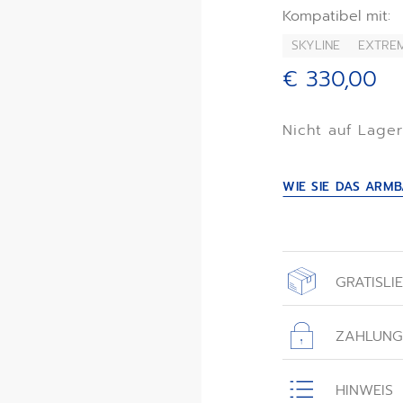
Kompatibel mit:
SKYLINE
EXTRE
€ 330,00
Nicht auf Lage
WIE SIE DAS AR
GRATISLI
Alle Bestellungen
einer Gratislief
ZAHLUNG
zurückgeschickt 
Alle auf dieser 
sicher.
HINWEIS