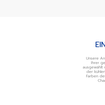
Eine Palette voller Raff
EI
Unsere Arm
Ihrer g
ausgewählt 
der kühle
Farben de
Cha