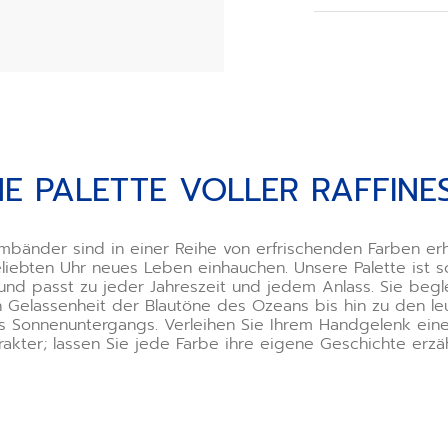
Bei der Bestellu
Ihre Schließe aus
Wenn Sie ein Arm
die Schließe selb
Verwendung des 
Ihnen optional a
Sehen Sie sich d
finden Sie heraus,
inesse
NE PALETTE VOLLER RAFFINE
*Die unsachgem
kann Ihre Uhr be
bänder sind in einer Reihe von erfrischenden Farben erhä
Haftung für solc
eliebten Uhr neues Leben einhauchen. Unsere Palette ist so
oder Hilfe benöti
und passt zu jeder Jahreszeit und jedem Anlass. Sie begle
Boutiquen. Unser 
n Gelassenheit der Blautöne des Ozeans bis hin zu den l
Werkzeug gerne u
s Sonnenuntergangs. Verleihen Sie Ihrem Handgelenk ein
rakter; lassen Sie jede Farbe ihre eigene Geschichte erzäh