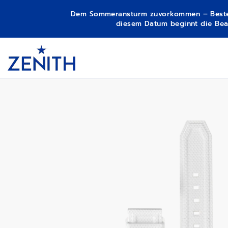
Dem Sommeransturm zuvorkommen – Bestellun
diesem Datum beginnt die Bear
Item
1
DEFY EXTREME DIVER – GALACTIC C
Header
of
1