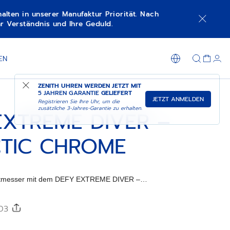
lten in unserer Manufaktur Priorität. Nach
r Verständnis und Ihre Geduld.
IN DER BOUTIQUE EINKAUFEN
EN
ZENITH UHREN WERDEN JETZT MIT
5 JAHREN GARANTIE
GELIEFERT
JETZT ANMELDEN
Registrieren Sie Ihre Uhr, um die
zusätzliche 3-Jahres-Garantie zu erhalten.
EXTREME DIVER –
TIC CHROME
eitmesser mit dem DEFY EXTREME DIVER –
Kautschukarmband auf.
303