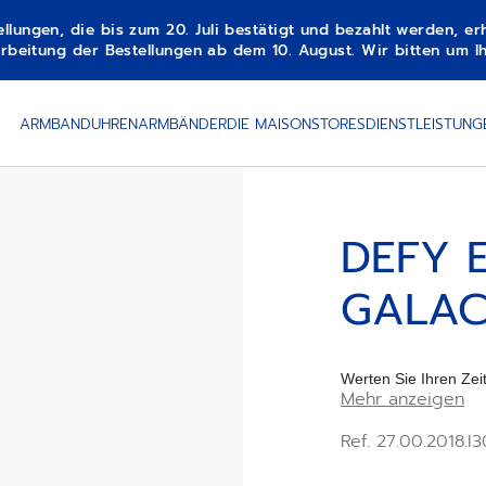
gen, die bis zum 20. Juli bestätigt und bezahlt werden, erha
beitung der Bestellungen ab dem 10. August. Wir bitten um Ih
HROME
ARMBANDUHREN
ARMBÄNDER
DIE MAISON
STORES
DIENSTLEISTUNG
DEFY 
GALAC
Werten Sie Ihren Z
Mehr anzeigen
GALACTIC CHROME 
Ref. 27.00.2018.I