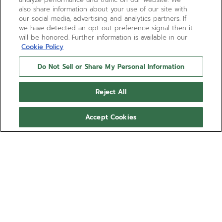
also share information about your use of our site with
our social media, advertising and analytics partners. If
we have detected an opt-out preference signal then it
will be honored. Further information is available in our
Cookie Policy
Do Not Sell or Share My Personal Information
CHRONOMASTER SPORT
Reject All
STRAPS
Accept Cookies
DEFY EXTREME DIVER - GALACTIC CHROME 러버 스트랩으
로 한층 더 돋보이는 타임피스 스타일을 연출해 보세요.
더 보기
레퍼런스 27.00.2018.I303
호환 가능한 스트랩:
SKYLINE
EXTREME
EXTREME DIVER