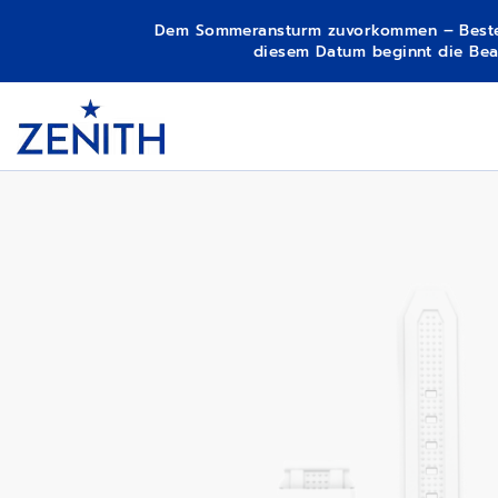
Dem Sommeransturm zuvorkommen – Bestellun
diesem Datum beginnt die Bear
Item
1
DEFY SKYLINE - SIRIUS WHITE
Header
of
1