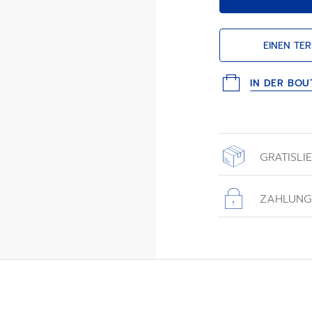
EINEN TE
IN DER BOU
GRATISLI
Alle Bestellungen
einer Gratislief
ZAHLUNG
zurückgeschickt 
Alle auf dieser 
sicher.