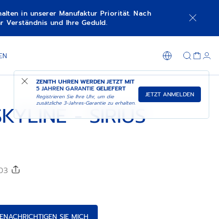
lten in unserer Manufaktur Priorität. Nach
r Verständnis und Ihre Geduld.
TIGEN SIE MICH
IN DER BOUTIQUE EINKAUFEN
EN
ZENITH UHREN WERDEN JETZT MIT
5 JAHREN GARANTIE
GELIEFERT
JETZT ANMELDEN
Registrieren Sie Ihre Uhr, um die
zusätzliche 3-Jahres-Garantie zu erhalten.
KYLINE - SIRIUS
203
ENACHRICHTIGEN SIE MICH