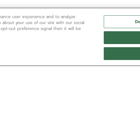
nhance user experience and to analyze
Do
 about your use of our site with our social
 opt-out preference signal then it will be
BRAUCHEN SIE HILFE?
Kontaktieren Sie uns per
E-Mail-Adresse