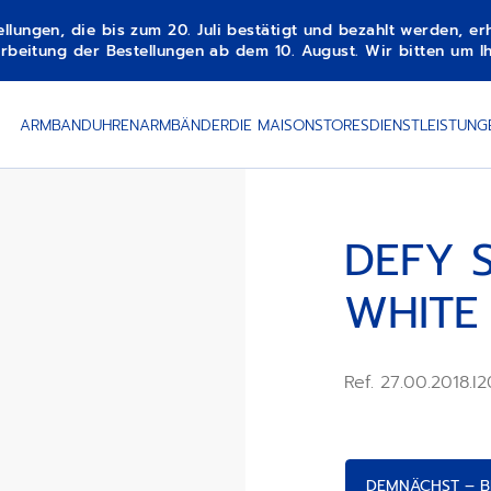
gen, die bis zum 20. Juli bestätigt und bezahlt werden, erha
beitung der Bestellungen ab dem 10. August. Wir bitten um Ih
DEMNÄCHST – BENACHRICH
ARMBANDUHREN
ARMBÄNDER
DIE MAISON
STORES
DIENSTLEISTUNG
DEFY S
WHITE
Ref. 27.00.2018.I
DEMNÄCHST – B