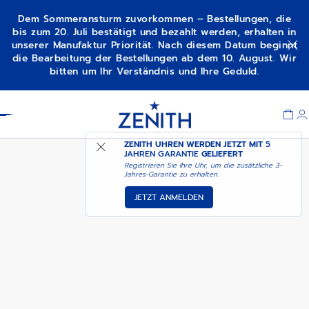
Dem Sommeransturm zuvorkommen – Bestellungen, die
bis zum 20. Juli bestätigt und bezahlt werden, erhalten in
unserer Manufaktur Priorität. Nach diesem Datum beginnt
IN DEN WARENKORB
CHRONOMASTER ORIGINAL
die Bearbeitung der Bestellungen ab dem 10. August. Wir
LEGEN
bitten um Ihr Verständnis und Ihre Geduld.
Item
1
Header
of
1
ZENITH UHREN WERDEN JETZT MIT
5
JAHREN GARANTIE
GELIEFERT
Registrieren Sie Ihre Uhr, um die zusätzliche 3-
Jahres-Garantie zu erhalten.
JETZT ANMELDEN