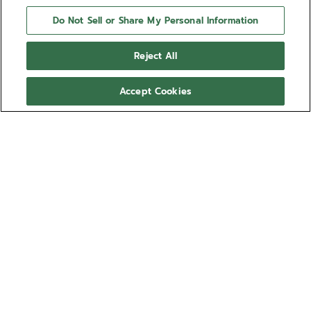
Do Not Sell or Share My Personal Information
Reject All
Accept Cookies
CHRONOMASTER ORIGINAL
Die CHRONOMASTER Original Triple Calendar verfügt
über ein 38-mm-Edelstahlgehäuse mit blauem
Kalbslederarmband und einem schiefergrauen
Zifferblatt mit Sonnenschliff, das den Tag, das
Mehr anzeigen
Datum, den Monat und die Mondphase anzeigt.
Angetrieben von dem automatischen
Ref. 03.3400.3610/39.C910
Hochfrequenz-Chronographenwerk El Primero 3610
mit 1/10-Sekunden-Chronographenfunktion und einer
€ 14.600,00
Gangreserve von 60 Stunden.
Größenratgeber
Handgelenksumfang (optional)