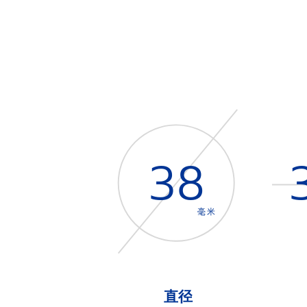
38
毫米
直径