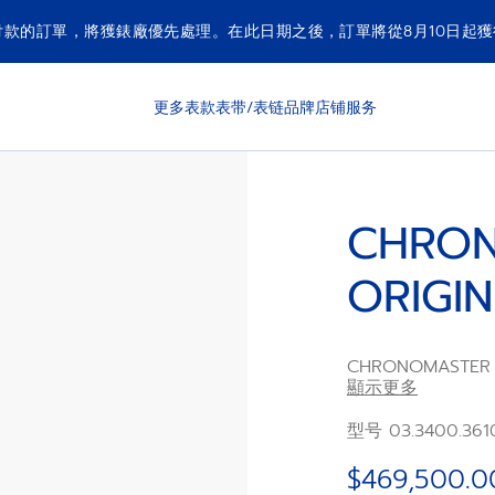
付款的訂單，將獲錶廠優先處理。在此日期之後，訂單將從8月10日起
更多表款
表带/表链
品牌
店铺
服务
CHRO
ORIGI
CHRONOMASTER 
採用38毫米精鋼
顯示更多
設星期、日期、月份和
頻自動計時機芯，具
型号 03.3400.361
$469,500.0