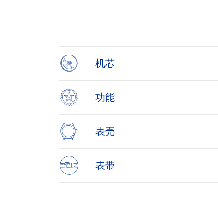
Item
1
of
4
机芯
功能
表壳
表带