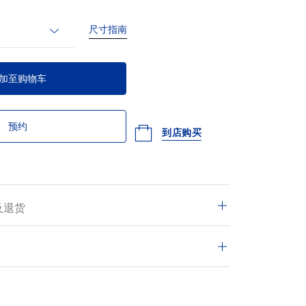
尺寸指南
加至购物车
预约
到店购买
及退货
单均尊享免费配送及14天退货期。
有交易皆安全和可靠。