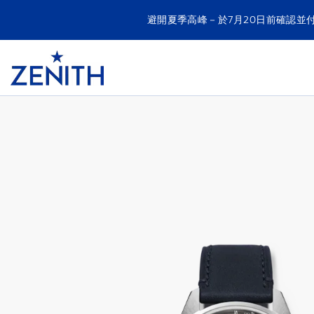
避開夏季高峰－於7月20日前確認並
Item
1
Header
of
CHRONOMASTER ORIGINAL腕錶
1