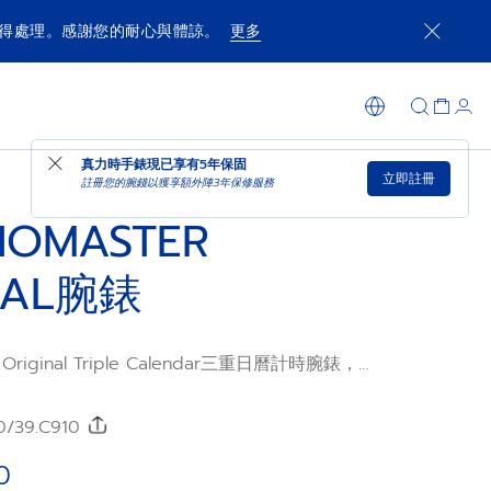
獲得處理。感謝您的耐心與體諒。
更多
添加至购物车
到店购买
真力時手錶現已享有
5年保固
立即註冊
註冊您的腕錢以獲享額外陣3年保修服務
NOMASTER
NAL腕錶
Original Triple Calendar三重日曆計時腕錶，
錶殼，配備藍色小牛皮錶帶和太陽紋岩灰色錶盤，
月相顯示。腕錶搭載El Primero 3610高振
備1/10秒計時功能及60小時動力儲存。
0/39.C910
0