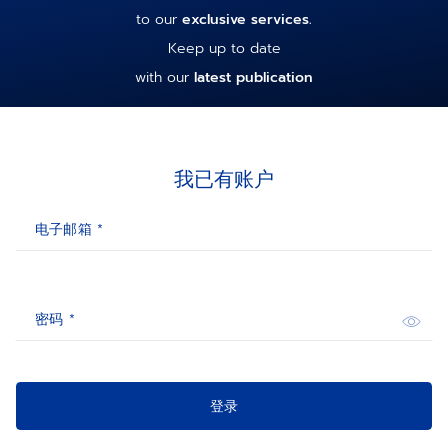
to our
exclusive services.
Keep up to date
with our
latest publication
我已有账户
电子邮箱 *
密码 *
登录