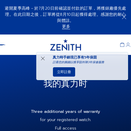
避開夏季高峰－於7月20日前確認並付款的訂單，將獲錶廠優先處
理。在此日期之後，訂單將從8月10日起獲得處理。感謝您的耐心
與體諒。
更多
Item
1
Header
of
1
真力時手錶現已享有
5年保固
註冊您的腕錢以獲享額外陣3年保修服務
立即註冊
我的真力时
Three additional years of warranty
for your registered watch.
Full access