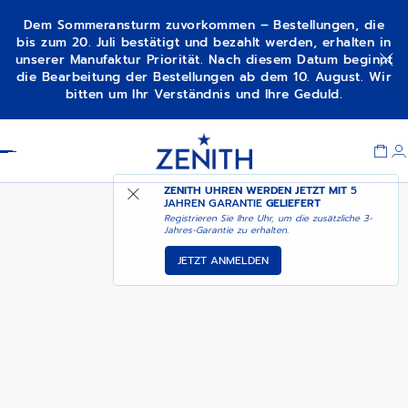
Dem Sommeransturm zuvorkommen – Bestellungen, die
bis zum 20. Juli bestätigt und bezahlt werden, erhalten in
unserer Manufaktur Priorität. Nach diesem Datum beginnt
DEMNÄCHST –
die Bearbeitung der Bestellungen ab dem 10. August. Wir
DEFY SKYLINE - DELTA ORANGE
BENACHRICHTIGEN SIE
bitten um Ihr Verständnis und Ihre Geduld.
MICH
Item
1
Header
of
1
ZENITH UHREN WERDEN JETZT MIT
5
JAHREN GARANTIE
GELIEFERT
Registrieren Sie Ihre Uhr, um die zusätzliche 3-
Jahres-Garantie zu erhalten.
JETZT ANMELDEN