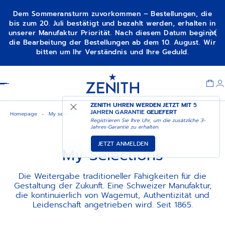
Dem Sommeransturm zuvorkommen – Bestellungen, die
bis zum 20. Juli bestätigt und bezahlt werden, erhalten in
unserer Manufaktur Priorität. Nach diesem Datum beginnt
die Bearbeitung der Bestellungen ab dem 10. August. Wir
bitten um Ihr Verständnis und Ihre Geduld.
Item
1
Header
of
1
ZENITH UHREN WERDEN JETZT MIT
5
JAHREN GARANTIE
GELIEFERT
Homepage
My selections
Registrieren Sie Ihre Uhr, um die zusätzliche 3-
Jahres-Garantie zu erhalten.
JETZT ANMELDEN
My Selections
Die Weitergabe traditioneller Fähigkeiten für die
Gestaltung der Zukunft. Eine Schweizer Manufaktur,
die kontinuierlich von Wagemut, Authentizität und
Leidenschaft angetrieben wird. Seit 1865.