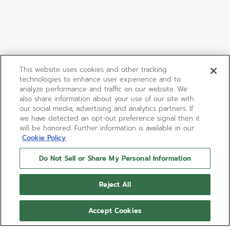
This website uses cookies and other tracking
technologies to enhance user experience and to
analyze performance and traffic on our website. We
also share information about your use of our site with
our social media, advertising and analytics partners. If
we have detected an opt-out preference signal then it
will be honored. Further information is available in our
Cookie Policy
Do Not Sell or Share My Personal Information
CHRONOMASTER REVIVAL
Reject All
EL PRIMERO A384
El CHRONOMASTER El Primero A384 Revival es una
Accept Cookies
fiel reproducción del primer reloj ZENITH de acero