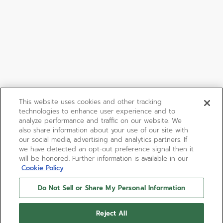
This website uses cookies and other tracking
technologies to enhance user experience and to
analyze performance and traffic on our website. We
also share information about your use of our site with
our social media, advertising and analytics partners. If
we have detected an opt-out preference signal then it
will be honored. Further information is available in our
Cookie Policy
Do Not Sell or Share My Personal Information
DEFY EXTREME DIVER
Reject All
El DEFY Extreme Diver en una caja angular de