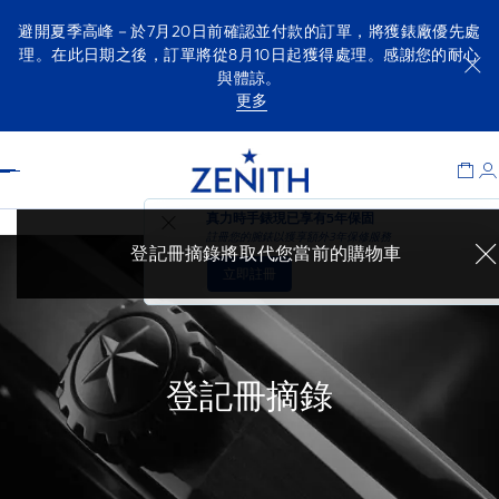
避開夏季高峰－於7月20日前確認並付款的訂單，將獲錶廠優先處
理。在此日期之後，訂單將從8月10日起獲得處理。感謝您的耐心
與體諒。
更多
Item
1
Header
of
1
真力時手錶現已享有
5年保固
註冊您的腕錶以獲享額外3年保修服務
登記冊摘錄將取代您當前的購物車
立即註冊
登記冊摘錄