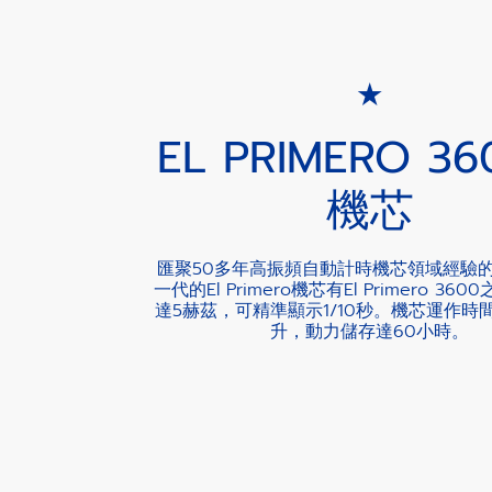
EL PRIMERO 3
機芯
匯聚50多年高振頻自動計時機芯領域經驗
一代的El Primero機芯有El Primero 3
達5赫茲，可精準顯示1/10秒。機芯運作時
升，動力儲存達60小時。