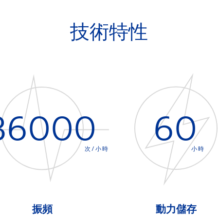
技術特性
36000
60
次/小時
小時
振頻
動力儲存