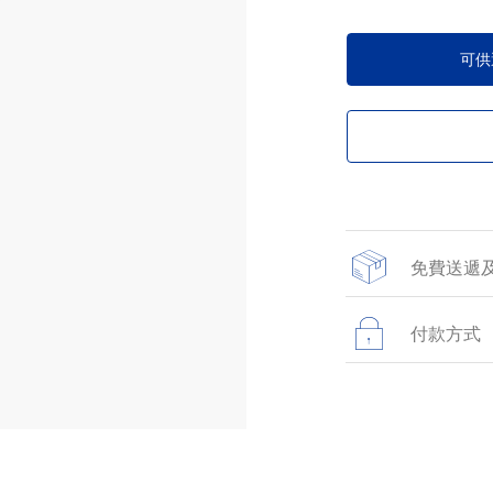
可供
免費送遞
所有於網上商店提
貨。
付款方式
所有在網站上進行