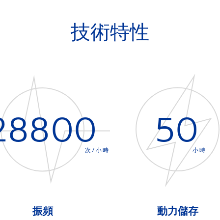
技術特性
28800
50
次/小時
小時
振頻
動力儲存