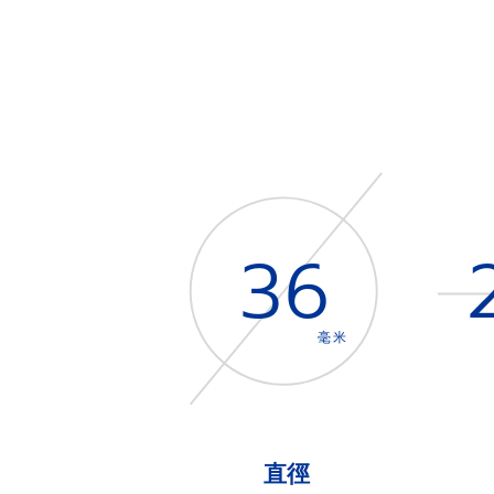
36
毫米
直徑
Item