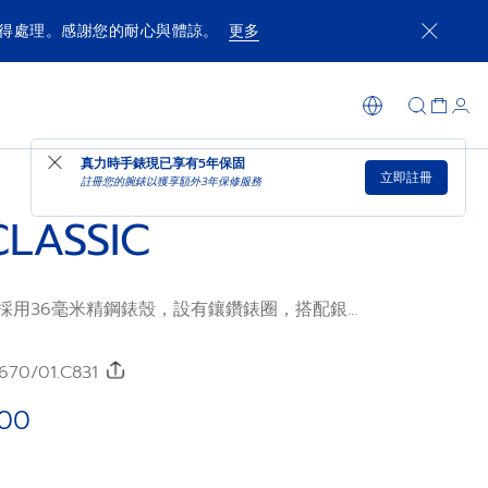
獲得處理。感謝您的耐心與體諒。
更多
可供選購時通知我
在店內購買
真力時手錶現已享有
5年保固
立即註冊
註冊您的腕錶以獲享額外3年保修服務
CLASSIC
sic腕錶採用36毫米精鋼錶殼，設有鑲鑽錶圈，搭配銀色
魚皮錶帶。錶廠自製ELITE機芯極致纖薄，性
動上鏈機制可提供50小時的動力儲存。
670/01.C831
.00