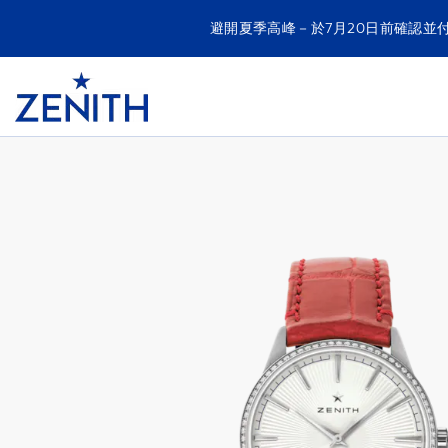
避開夏季高峰－於7月20日前確認並
Item
1
Header
of
ELITE CLASSIC
1