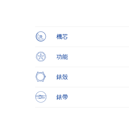
1
of
4
機芯
功能
錶殼
錶帶