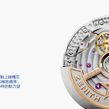
E自動上鏈機芯
芯極致纖薄，
小時的動力儲