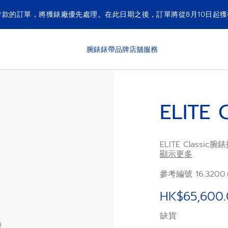
付款的訂單，將獲錶廠優先處理。在此日期之後，訂單將從8月10日起
腕錶
錶帶
品牌
店舖
服務
ELITE 
ELITE Clas
太陽紋錶盤和紅色鱷
顯示更多
能非凡卓越，其自
參考編號 16.3200.
HK$65,600
缺貨