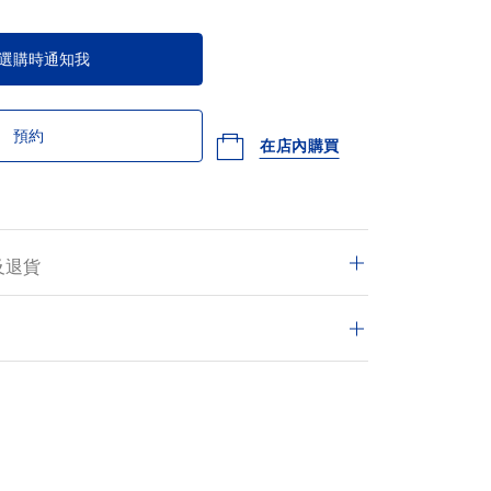
選購時通知我
預約
在店內購買
及退貨
交的訂單均享有免費送遞服務，並可於14日內退
的交易皆安全保密。