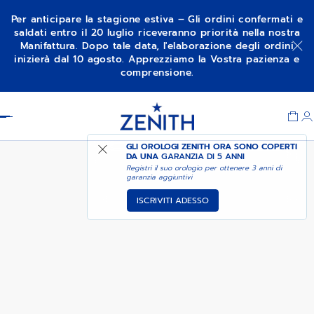
Per anticipare la stagione estiva – Gli ordini confermati e
saldati entro il 20 luglio riceveranno priorità nella nostra
Manifattura. Dopo tale data, l'elaborazione degli ordini
AVVISAMI QUANDO È
ELITE CLASSIC
inizierà dal 10 agosto. Apprezziamo la Vostra pazienza e
DISPONIBILE
comprensione.
Item
1
Header
of
1
GLI OROLOGI ZENITH ORA SONO COPERTI
DA UNA
GARANZIA DI 5 ANNI
Registri il suo orologio per ottenere 3 anni di
garanzia aggiuntivi
ISCRIVITI ADESSO