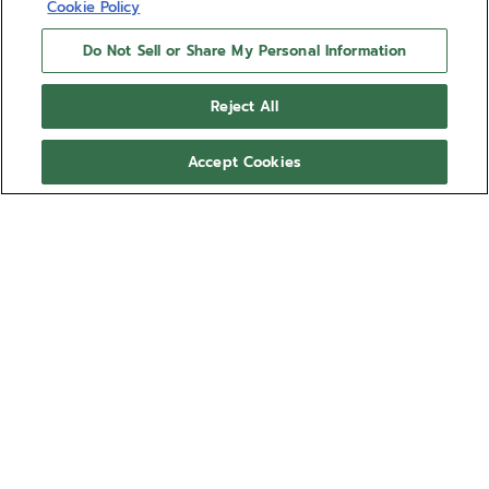
Cookie Policy
Do Not Sell or Share My Personal Information
Reject All
Accept Cookies
ELITE CLASSIC
L’orologio ELITE Classic presenta una cassa da 36
mm in acciaio con lunetta tempestata di diamanti,
un quadrante argento effetto “Soleil” e un cinturino
in alligatore rosso. Con le sue proporzioni ultrasottili
Mostra di più
e le sue straordinarie prestazioni, il calibro di
manifattura automatico ELITE offre una riserva di
Ref 16.3200.670/01.C831
carica di 50 ore.
8.800,00 €
Non disponibile