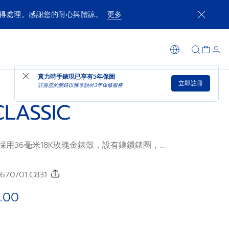
獲得處理。感謝您的耐心與體諒。
更多
可供選購時通知我
在店內購買
真力時手錶現已享有
5年保固
立即註冊
註冊您的腕錶以獲享額外3年保修服務
CLASSIC
ic腕錶採用36毫米18K玫瑰金錶殼，設有鑲鑽錶圈，搭
酒紅色鱷魚皮錶帶。錶廠自製ELITE機芯極致
越，其自動上鏈機制可提供50小時的動力儲存。
670/01.C831
.00