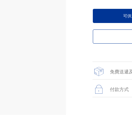
可供
免費送遞
所有於網上商店提
貨。
付款方式
所有在網站上進行