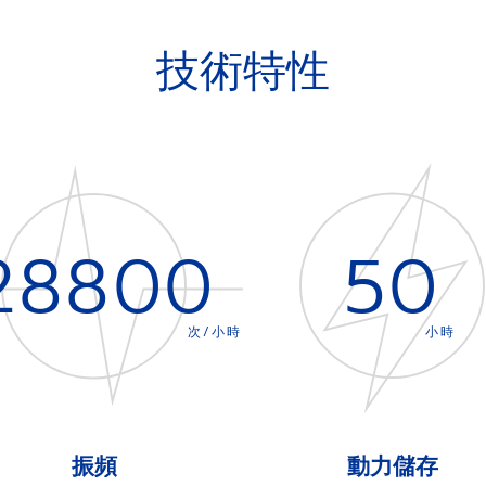
技術特性
28800
50
次/小時
小時
振頻
動力儲存