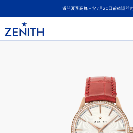
避開夏季高峰－於7月20日前確認並
Item
1
Header
of
ELITE CLASSIC
1