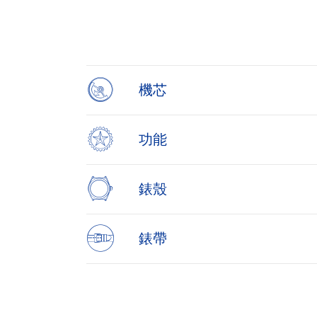
1
of
4
機芯
功能
錶殼
錶帶