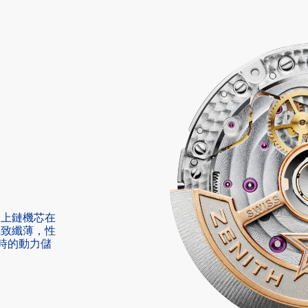
自動上鏈機芯在
極致纖薄，性
時的動力儲