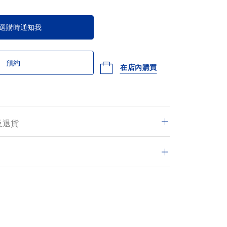
選購時通知我
預約
在店內購買
及退貨
交的訂單均享有免費送遞服務，並可於14日內退
的交易皆安全保密。