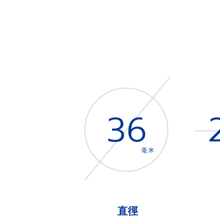
36
毫米
直徑
Item