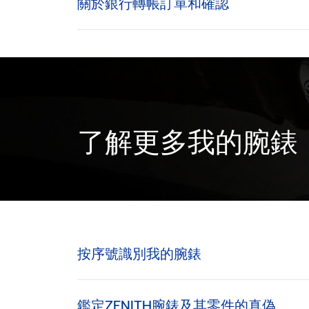
關於銀行轉帳訂單和確認
了解更多我的腕錶 (
按序號識別我的腕錶
鑑定ZENITH腕錶及其零件的真偽