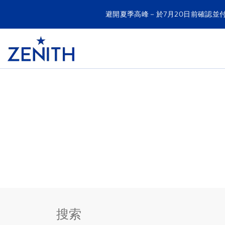
避開夏季高峰－於7月20日前確認並
Item
1
Header
of
1