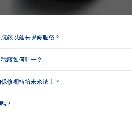
冊腕錶以延長保修服務？
，我該如何註冊？
的保修期轉給未來錶主？
冊嗎？
？