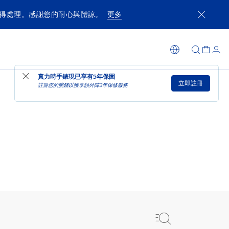
獲得處理。感謝您的耐心與體諒。
更多
真力時手錶現已享有
5年保固
立即註冊
註冊您的腕錢以獲享額外陣3年保修服務