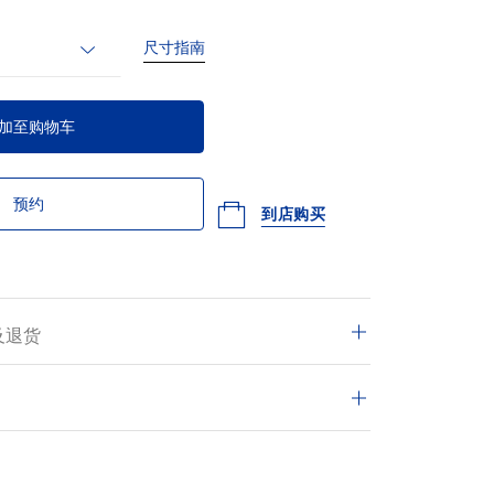
尺寸指南
加至购物车
预约
到店购买
及退货
单均尊享免费配送及14天退货期。
有交易皆安全和可靠。