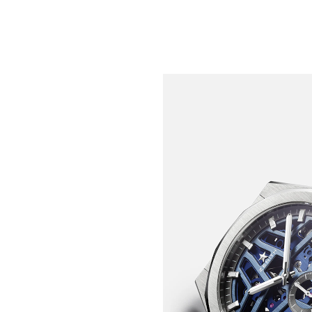
更通透、更璀璨