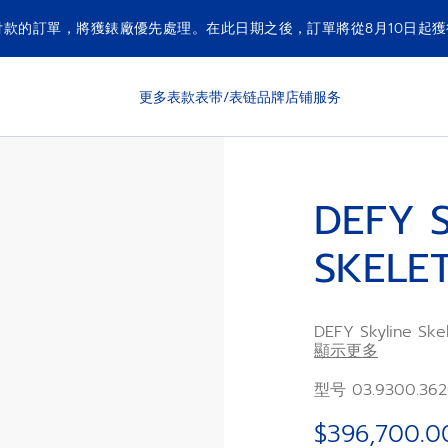
付款的訂單，將獲錶廠優先處理。在此日期之後，訂單將從8月10日起
更多表款
表带/表链
品牌
店铺
服务
DEFY 
SKELE
DEFY Skylin
面錶圈，而藍色鏤空
顯示更多
自製El Primer
秒顯示。腕錶搭配
型号 03.9300.362
完美體驗可互換錶
$396,700.0