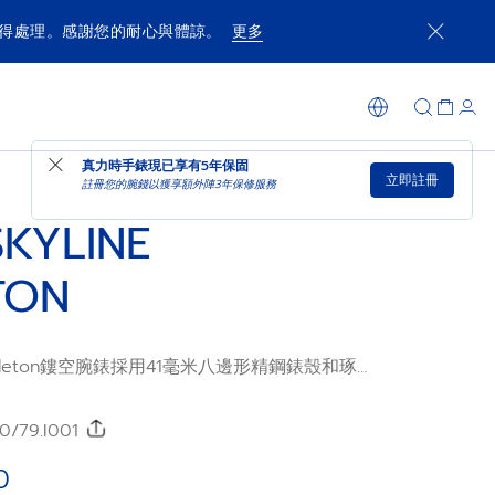
獲得處理。感謝您的耐心與體諒。
更多
添加至购物车
到店购买
真力時手錶現已享有
5年保固
立即註冊
註冊您的腕錢以獲享額外陣3年保修服務
SKYLINE
TON
e Skeleton鏤空腕錶採用41毫米八邊形精鋼錶殼和琢
錶盤重現經典的ZENITH四芒星。腕錶搭載錶廠
o 3620 SK高振頻自動上鏈鏤空機芯，首次具備1/10
精鋼錶鏈，並隨附第二條藍色圖案橡膠錶帶，以
0/79.I001
帶設計。
0