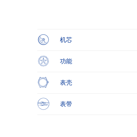
Item
1
of
4
机芯
功能
表壳
表带