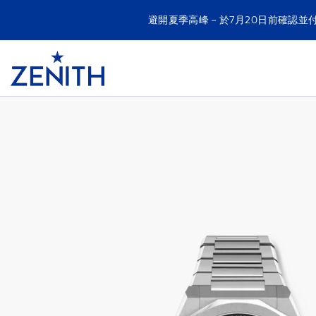
避開夏季高峰－於7月20日前確認並
Item
1
Header
of
DEFY SKYLINE SKELETON
1