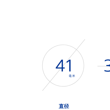
41
毫米
直径