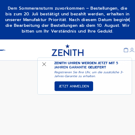
Dem Sommeransturm zuvorkommen – Bestellungen, die
bis zum 20. Juli bestätigt und bezahlt werden, erhalten in
unserer Manufaktur Priorität. Nach diesem Datum beginnt
ELITE MOONPHASE
VERFÜGBARKEITSBENACHRICHTIGUNG
die Bearbeitung der Bestellungen ab dem 10. August. Wir
bitten um Ihr Verständnis und Ihre Geduld.
Item
1
Header
of
1
ZENITH UHREN WERDEN JETZT MIT
5
JAHREN GARANTIE
GELIEFERT
Registrieren Sie Ihre Uhr, um die zusätzliche 3-
Jahres-Garantie zu erhalten.
JETZT ANMELDEN