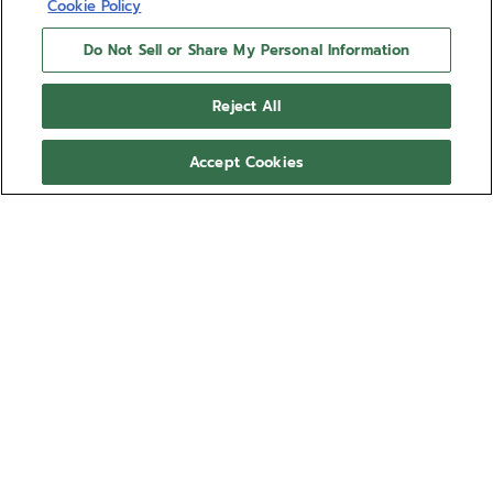
Cookie Policy
Do Not Sell or Share My Personal Information
ELITE MOONPHASE
Reject All
엘리트 문페이즈 시계는 36mm 스틸 케이스에 다이아몬
드가 세팅된 베젤, 그레이 선레이 패턴 다이얼과 그레이
Accept Cookies
앨리게이터 가죽 스트랩이 장착되어 있습니다. 울트라씬
비율과 탁월한 성능을 갖춘 엘리트 매뉴팩처 칼리버는
더 보기
오토매틱 와인딩 메커니즘으로 50시간의 파워 리저브를
제공합니다.
레퍼런스 16.3200.692/03.C833
₩16,190,000
방문 예약하기
매장에서 쇼핑하기
다른 모델 사용 가능