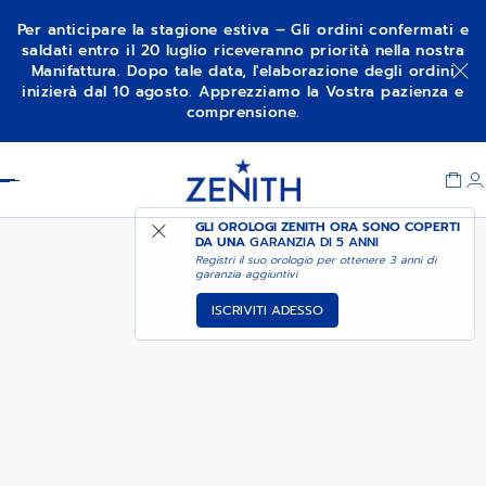
Per anticipare la stagione estiva – Gli ordini confermati e
saldati entro il 20 luglio riceveranno priorità nella nostra
Manifattura. Dopo tale data, l'elaborazione degli ordini
AVVISAMI QUANDO È
ELITE MOONPHASE
inizierà dal 10 agosto. Apprezziamo la Vostra pazienza e
DISPONIBILE
comprensione.
Item
1
Header
of
1
GLI OROLOGI ZENITH ORA SONO COPERTI
DA UNA
GARANZIA DI 5 ANNI
Registri il suo orologio per ottenere 3 anni di
garanzia aggiuntivi
ISCRIVITI ADESSO