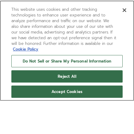
This website uses cookies and other tracking
technologies to enhance user experience and to
analyze performance and traffic on our website. We
also share information about your use of our site with
our social media, advertising and analytics partners. If
we have detected an opt-out preference signal then it
will be honored. Further information is available in our
Cookie Policy
Do Not Sell or Share My Personal Information
Reject All
Accept Cookies
ELITE MOONPHASE
L’orologio ELITE Moonphase presenta una cassa da
36 mm in acciaio con lunetta tempestata di
diamanti e quadrante grigio effetto “Soleil”,