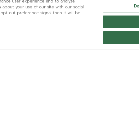
nhance user experience and to analyze
Do
 about your use of our site with our social
 opt-out preference signal then it will be
BRAUCHEN SIE HILFE?
Kontaktieren Sie uns per
E-Mail-Adresse
Sehen Sie unsere
FAQ