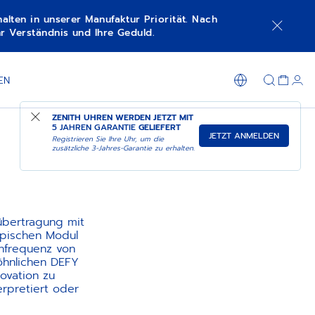
lten in unserer Manufaktur Priorität. Nach
r Verständnis und Ihre Geduld.
EN
ZENITH UHREN WERDEN JETZT MIT
5 JAHREN GARANTIE
GELIEFERT
JETZT ANMELDEN
Registrieren Sie Ihre Uhr, um die
zusätzliche 3-Jahres-Garantie zu erhalten.
übertragung mit
opischen Modul
chfrequenz von
öhnlichen DEFY
ovation zu
rpretiert oder