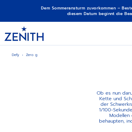
Dem Sommeransturm zuvorkommen – Bestellun
diesem Datum beginnt die Bear
Item
1
Header
of
1
Defy
Zero g
Ob es nun daru
Kette und Sch
der Schwerkra
1/100-Sekunde
Modellen 
behaupten, in