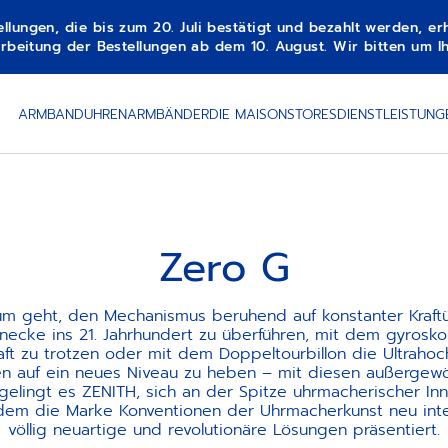
gen, die bis zum 20. Juli bestätigt und bezahlt werden, erha
beitung der Bestellungen ab dem 10. August. Wir bitten um Ih
ARMBANDUHREN
ARMBÄNDER
DIE MAISON
STORES
DIENSTLEISTUNG
Zero G
m geht, den Mechanismus beruhend auf konstanter Kraft
necke ins 21. Jahrhundert zu überführen, mit dem gyrosk
ft zu trotzen oder mit dem Doppeltourbillon die Ultraho
n auf ein neues Niveau zu heben – mit diesen außergew
gelingt es ZENITH, sich an der Spitze uhrmacherischer Inn
dem die Marke Konventionen der Uhrmacherkunst neu inte
völlig neuartige und revolutionäre Lösungen präsentiert.