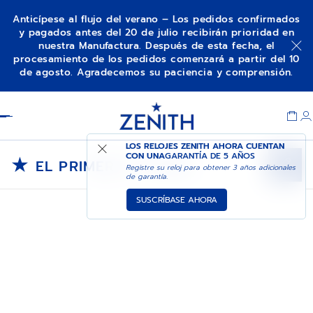
Anticípese al flujo del verano – Los pedidos confirmados
y pagados antes del 20 de julio recibirán prioridad en
nuestra Manufactura. Después de esta fecha, el
procesamiento de los pedidos comenzará a partir del 10
de agosto. Agradecemos su paciencia y comprensión.
Item
1
Header
of
1
LOS RELOJES ZENITH AHORA CUENTAN
★
CON UNA
GARANTÍA DE 5 AÑOS
EL PRIMERO STORIES
Registre su reloj para obtener 3 años adicionales
de garantía.
SUSCRÍBASE AHORA