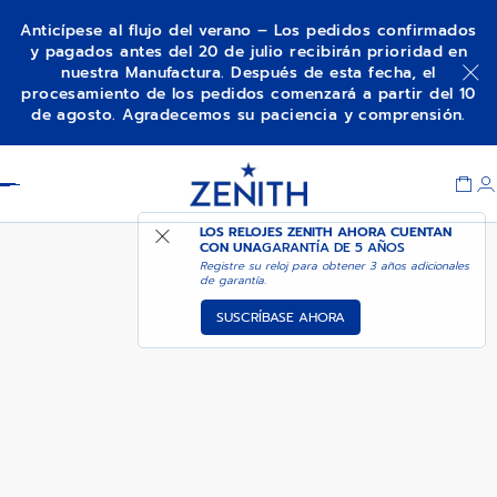
Anticípese al flujo del verano – Los pedidos confirmados
y pagados antes del 20 de julio recibirán prioridad en
nuestra Manufactura. Después de esta fecha, el
PILOT - 160.ᴼ ANIVERSARIO
procesamiento de los pedidos comenzará a partir del 10
de agosto. Agradecemos su paciencia y comprensión.
Item
1
Header
of
1
LOS RELOJES ZENITH AHORA CUENTAN
CON UNA
GARANTÍA DE 5 AÑOS
Registre su reloj para obtener 3 años adicionales
de garantía.
SUSCRÍBASE AHORA