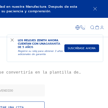
idad en nuestra Manufactura. Después de esta
 su paciencia y comprensión.
ONIBLE EN LA BOUTIQUE DE LA MANUFACTURA ZENITH
+800 36 00 0
LOS RELOJES ZENITH AHORA
CUENTAN CON UNA
GARANTÍA
DE 5 AÑOS
SUSCRÍBASE AHORA
Registre su reloj para obtener 3 años
adicionales de garantía.
se convertiría en la plantilla de
NOMASTER de ZENITH, se presentó en
versión más clásica de caja
sas rectas. Destacaba por sus
VENDIDO
 cronógrafo tricolor y su escala
 convirtió en una de las
ás significativas de la historia
l Primero y en un icono entre los
RTAR UNA CITA