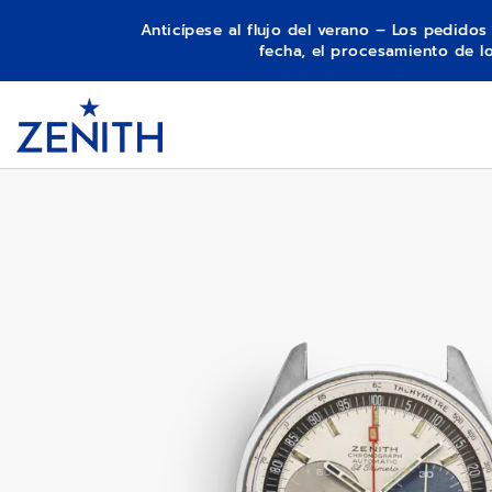
Anticípese al flujo del verano – Los pedido
fecha, el procesamiento de 
Item
1
A386
Header
of
1