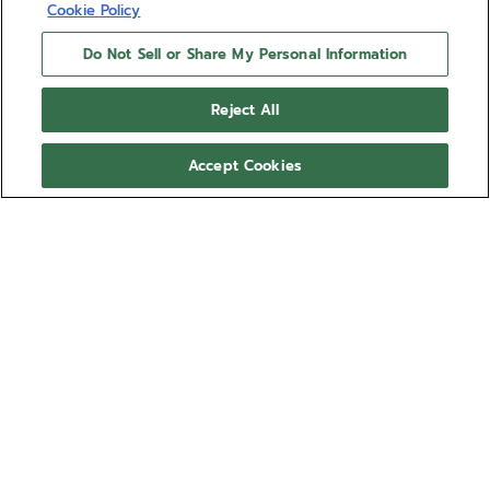
Cookie Policy
Do Not Sell or Share My Personal Information
Reject All
Accept Cookies
BOUTIQUE EDITION
PILOT BIG DATE FLYBACK
El Big Date Flyback Boutique Edition ZENITH PILOT
está elaborado con una caja de acero de 42,5 mm
con una corona de gran tamaño, combinada con
una esfera azul ondulada con números arábigos
Mostrar más
luminiscentes grandes. Se entrega con correas
intercambiables de caucho azul efecto "cordura" y
Ref. 03.4000.3652/51.I003
piel de becerro marrón. Equipado con el calibre de
cronógrafo automático de alta frecuencia El Primero
12.800,00 €
3652 con gran fecha y funciones flyback.