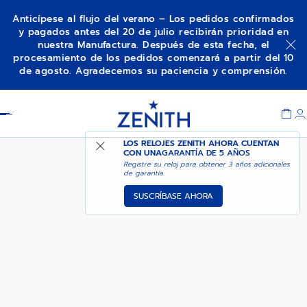
Anticípese al flujo del verano – Los pedidos confirmados
y pagados antes del 20 de julio recibirán prioridad en
nuestra Manufactura. Después de esta fecha, el
PILOT BIG DATE FLYBACK
AÑADIR A LA CESTA
procesamiento de los pedidos comenzará a partir del 10
de agosto. Agradecemos su paciencia y comprensión.
Item
1
Header
of
1
LOS RELOJES ZENITH AHORA CUENTAN
CON UNA
GARANTÍA DE 5 AÑOS
Registre su reloj para obtener 3 años adicionales
de garantía.
SUSCRÍBASE AHORA