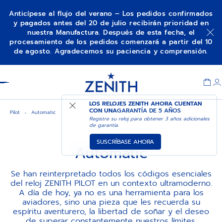
Anticípese al flujo del verano – Los pedidos confirmados
y pagados antes del 20 de julio recibirán prioridad en
nuestra Manufactura. Después de esta fecha, el
procesamiento de los pedidos comenzará a partir del 10
de agosto. Agradecemos su paciencia y comprensión.
Item
1
Header
of
1
LOS RELOJES ZENITH AHORA CUENTAN
CON UNA
GARANTÍA DE 5 AÑOS
Pilot
Automatic
Registre su reloj para obtener 3 años adicionales
de garantía.
SUSCRÍBASE AHORA
Automatic
Se han reinterpretado todos los códigos esenciales
del reloj ZENITH PILOT en un contexto ultramoderno.
A día de hoy, ya no es una herramienta para los
aviadores, sino una pieza que les recuerda su
espíritu aventurero, la libertad de soñar y el deseo
de superar constantemente nuestros límites.