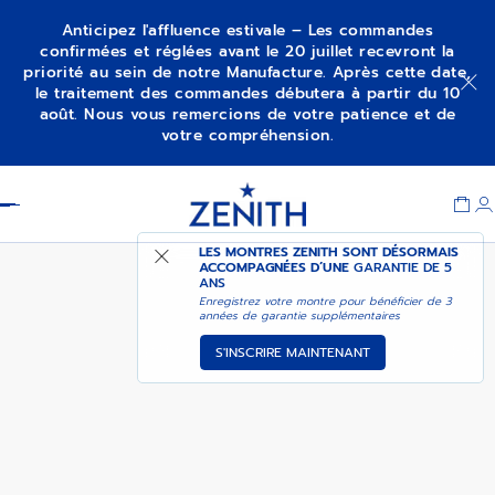
Anticipez l'affluence estivale – Les commandes
confirmées et réglées avant le 20 juillet recevront la
priorité au sein de notre Manufacture. Après cette date,
CHRONOMASTER SPORT
M’ALERTER
le traitement des commandes débutera à partir du 10
août. Nous vous remercions de votre patience et de
votre compréhension.
Item
1
Header
of
1
LES MONTRES ZENITH SONT DÉSORMAIS
ACCOMPAGNÉES D’UNE
GARANTIE DE 5
ANS
Enregistrez votre montre pour bénéficier de 3
années de garantie supplémentaires
S'INSCRIRE MAINTENANT