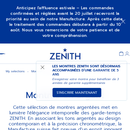
Anticipez l'affluence estivale – Les commandes
confirmées et réglées avant le 20 juillet recevront la
priorité au sein de notre Manufacture. Après cette date,
le traitement des commandes débutera à partir du 10
août. Nous vous remercions de votre patience et de
votre compréhension.
Item
1
Header
of
1
LES MONTRES ZENITH SONT DÉSORMAIS
ACCOMPAGNÉES D’UNE
GARANTIE DE 5
My selections
Montres en argent
ANS
Enregistrez votre montre pour bénéficier de 3
années de garantie supplémentaires
Montres en argent
S'INSCRIRE MAINTENANT
Cette sélection de montres argentées met en
lumière l'élégance intemporelle des garde-temps
ZENITH. En associant les tons argentés au design
contemporain et à la précision chronométrique, la
Manufacture suisse fait preuve d'un esprit innovant