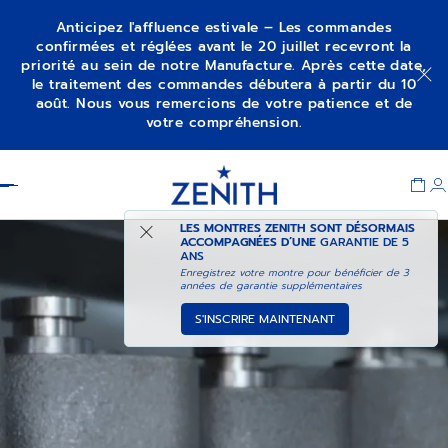
Anticipez l'affluence estivale – Les commandes
confirmées et réglées avant le 20 juillet recevront la
priorité au sein de notre Manufacture. Après cette date,
le traitement des commandes débutera à partir du 10
août. Nous vous remercions de votre patience et de
votre compréhension.
Item
1
Header
of
1
LES MONTRES ZENITH SONT DÉSORMAIS
ACCOMPAGNÉES D’UNE
GARANTIE DE 5
ANS
Enregistrez votre montre pour bénéficier de 3
années de garantie supplémentaires
S'INSCRIRE MAINTENANT