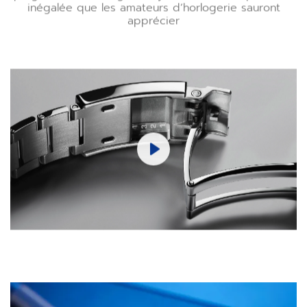
inégalée que les amateurs d’horlogerie sauront
apprécier
Play
Mute
Settings