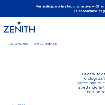
Per anticipare la stagione estiva – Gli or
l'elaborazione deg
Item
1
Header
of
1
My selections
Orologi argentati
Questa selez
orologi ZE
precisione di c
rispettando la 
così potre