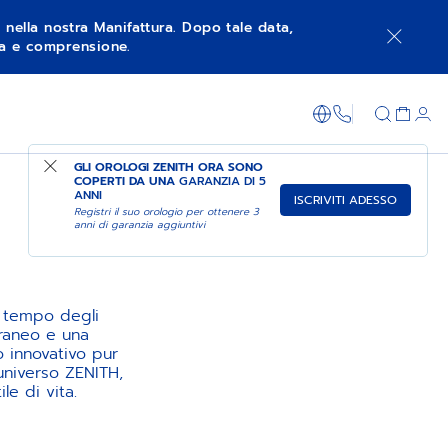
à nella nostra Manifattura. Dopo tale data,
nza e comprensione.
+800 36 00 0
GLI OROLOGI ZENITH ORA SONO
COPERTI DA UNA
GARANZIA DI 5
ANNI
ISCRIVITI ADESSO
Registri il suo orologio per ottenere 3
anni di garanzia aggiuntivi
a tempo degli
raneo e una
o innovativo pur
universo ZENITH,
le di vita.