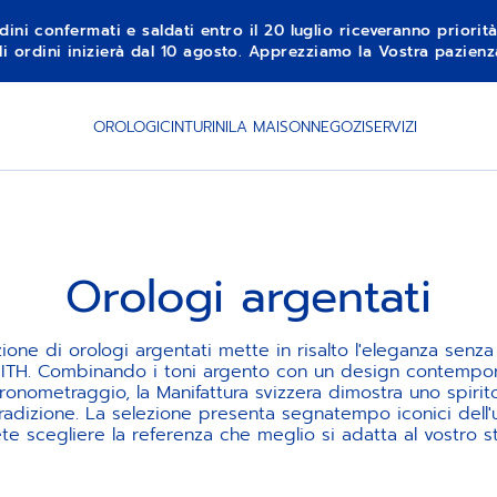
dini confermati e saldati entro il 20 luglio riceveranno priorit
li ordini inizierà dal 10 agosto. Apprezziamo la Vostra pazie
OROLOGI
CINTURINI
LA MAISON
NEGOZI
SERVIZI
Orologi argentati
ione di orologi argentati mette in risalto l'eleganza senz
NITH. Combinando i toni argento con un design contempo
ronometraggio, la Manifattura svizzera dimostra uno spirit
tradizione. La selezione presenta segnatempo iconici dell'
te scegliere la referenza che meglio si adatta al vostro sti