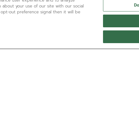
nhance user experience and to analyze
Do
 about your use of our site with our social
 opt-out preference signal then it will be
HAI BISOGNO DI AIUTO?
Chiamaci al numero:
'+800 36 00 00 36
Contattaci tramite
E-mail