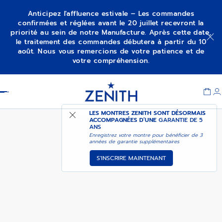
Anticipez l'affluence estivale – Les commandes
confirmées et réglées avant le 20 juillet recevront la
priorité au sein de notre Manufacture. Après cette date,
DEFY SKYLINE SKELETON
M’ALERTER
le traitement des commandes débutera à partir du 10
août. Nous vous remercions de votre patience et de
votre compréhension.
Item
1
Header
of
1
LES MONTRES ZENITH SONT DÉSORMAIS
ACCOMPAGNÉES D’UNE
GARANTIE DE 5
ANS
Enregistrez votre montre pour bénéficier de 3
années de garantie supplémentaires
S'INSCRIRE MAINTENANT